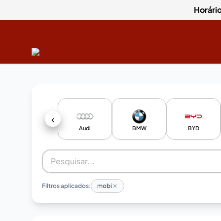
Horári
‹
Audi
BMW
BYD
Filtros aplicados:
mobi