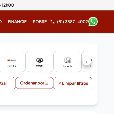
- 12h00
O
FINANCIE
SOBRE
(51) 3587-4002
›
GEELY
GWM
Honda
Hyundai
Ordenar por
ltrar
Limpar filtros