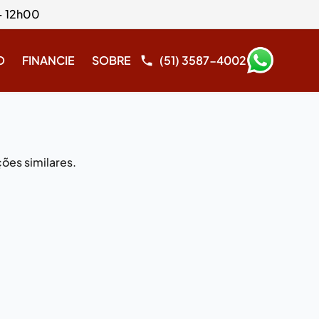
- 12h00
O
FINANCIE
SOBRE
(51) 3587-4002
ões similares.