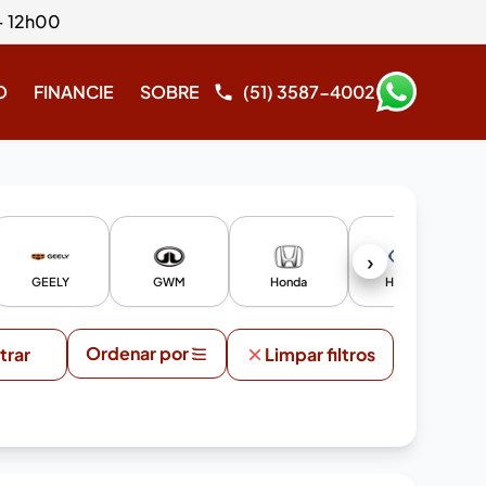
- 12h00
O
FINANCIE
SOBRE
(51) 3587-4002
›
GEELY
GWM
Honda
Hyundai
Ordenar por
ltrar
Limpar filtros