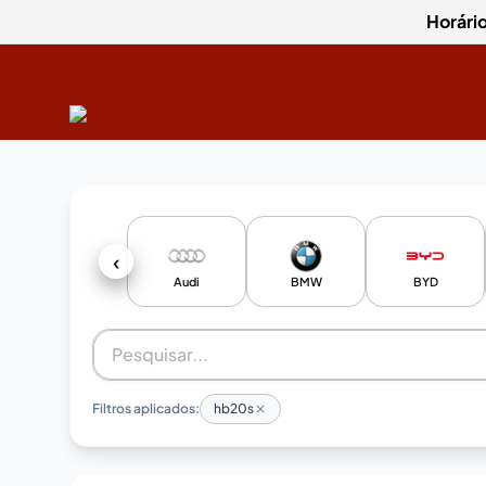
Horári
‹
Audi
BMW
BYD
Filtros aplicados:
hb20s