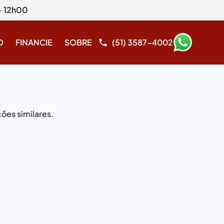
- 12h00
O
FINANCIE
SOBRE
(51) 3587-4002
ões similares.